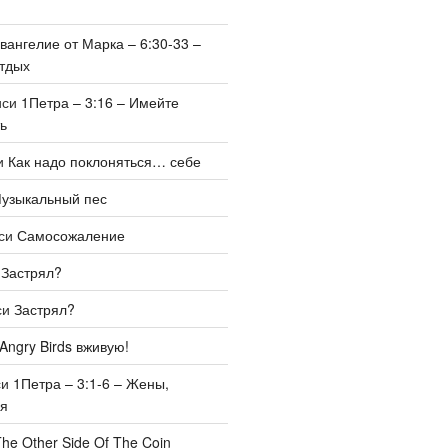
вангелие от Марка – 6:30-33 –
тдых
иси
1Петра – 3:16 – Имейте
ь
и
Как надо поклоняться… себе
узыкальный пес
иси
Самосожаление
и
Застрял?
си
Застрял?
Angry Birds вживую!
си
1Петра – 3:1-6 – Жены,
бя
he Other Side Of The Coin