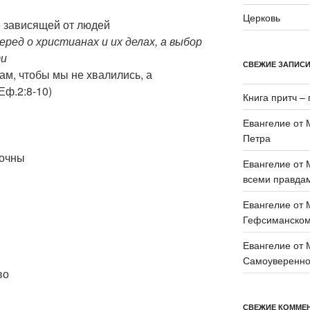
Церковь
е зависящей от людей
ред о христианах и их делах, а выбор
ти
СВЕЖИЕ ЗАПИС
ам, чтобы мы не хвалились, а
Еф.2:8-10)
Книга притч – 
Евангелие от 
Петра
рочны
Евангелие от 
всеми правда
Евангелие от 
Гефсиманском
Евангелие от 
Самоувереннос
во
СВЕЖИЕ КОММЕ