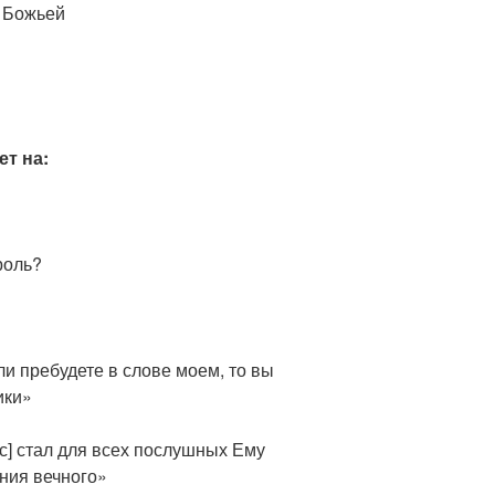
и Божьей
ет на:
роль?
ли пребудете в слове моем, то вы
ики»
ус] стал для всех послушных Ему
ния вечного»