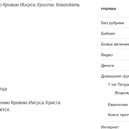
ю Кровию Иисуса Христа: благодать
РУБРИКИ
Без рубрики
Библия
Божье величи
Видео
Деньги
Домашняя гру
1-ое Петра
тца
Возрож
ению Кровию Иисуса Христа
Евангелие
ится.
Книга прит
Интернет