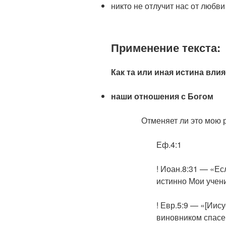
никто не отлучит нас от любв
Применение текста:
Как та или иная истина влия
наши отношения с Богом
Отменяет ли это мою 
Еф.4:1
! Иоан.8:31 — «Ес
истинно Мои учен
! Евр.5:9 — «[Иис
виновником спасе