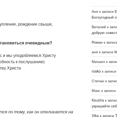
Аня
к записи
Е
Богоугодный о
купление, рождение свыше,
Виталий
к зап
добрую совест
Роман
к запис
становиться очевидным?
аня
к записи
М
ас и мы уподобляемся Христу
обность к послушанию)
Михаил
к зап
тву Христа
rosko
к запис
Степан
к запи
Макс
к записи
Ksusha
к запи
украшайте се
тся по тому, как он откликается на
Vika
к записи
T