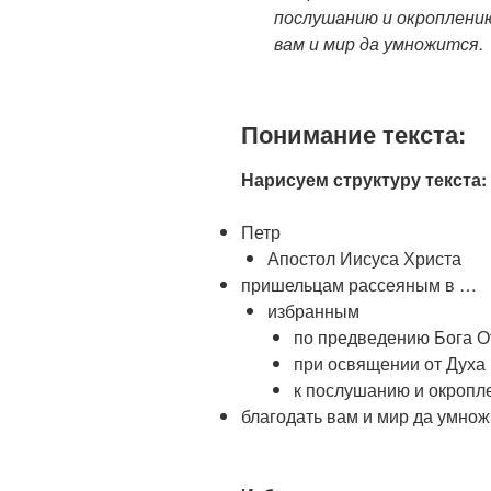
послушанию и окроплени
вам и мир да умножится.
Понимание текста:
Нарисуем структуру текста:
Петр
Апостол Иисуса Христа
пришельцам рассеяным в …
избранным
по предведению Бога О
при освящении от Духа
к послушанию и окропл
благодать вам и мир да умнож