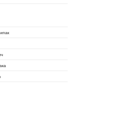
рипак
ич
ака
з