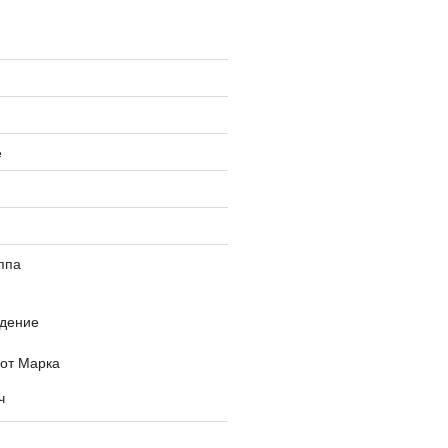
е
ппа
дение
 от Марка
ч