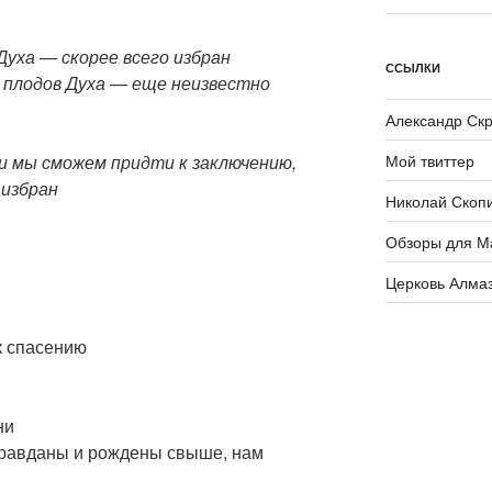
уха — скорее всего избран
ССЫЛКИ
о плодов Духа — еще неизвестно
Александр Ск
ни мы сможем придти к заключению,
Мой твиттер
 избран
Николай Скоп
Обзоры для М
Церковь Алма
 к спасению
ни
правданы и рождены свыше, нам