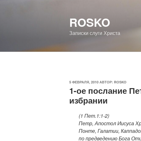
Перейти
к
ROSKO
содержимому
Записки слуги Христа
ОПУБЛИКОВАНО
5 ФЕВРАЛЯ, 2010
АВТОР:
ROSKO
1-ое послание Пе
избрании
(1 Пет.1:1-2)
Петр, Апостол Иисуса Хр
Понте, Галатии, Каппадо
по предведению Бога Отц