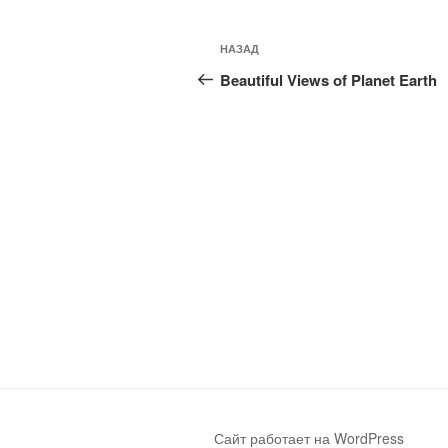
Навигация
Предыдущая
НАЗАД
по
запись:
Beautiful Views of Planet Earth
записям
Сайт работает на WordPress