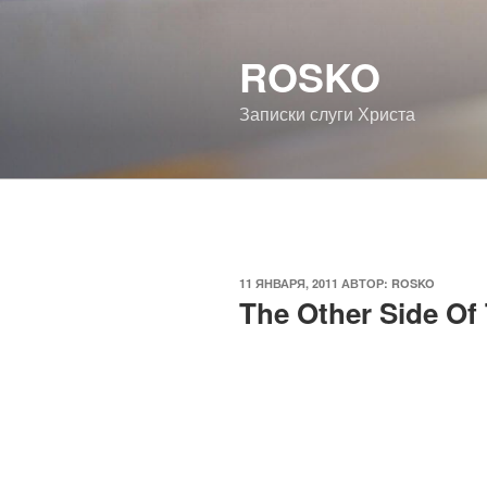
Перейти
к
ROSKO
содержимому
Записки слуги Христа
ОПУБЛИКОВАНО
11 ЯНВАРЯ, 2011
АВТОР:
ROSKO
The Other Side Of