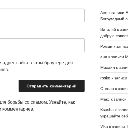
Аня
к записи
Е
Богоугодный о
Виталий
к зап
добрую совест
Роман
к запис
аня
к записи
М
и адрес сайта в этом браузере для
Михаил
к зап
иев.
rosko
к запис
Степан
к запи
Макс
к записи
 для борьбы со спамом.
Узнайте, как
е комментариев
.
Ksusha
к запи
украшайте се
Vika
к записи
T