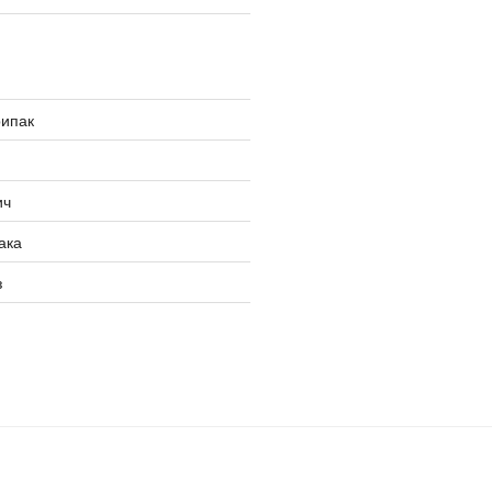
рипак
ич
ака
з