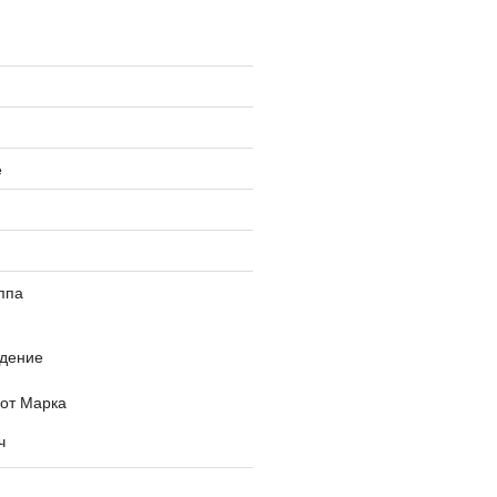
е
ппа
дение
 от Марка
ч