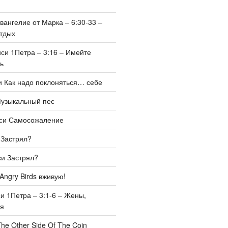
вангелие от Марка – 6:30-33 –
тдых
иси
1Петра – 3:16 – Имейте
ь
и
Как надо поклоняться… себе
узыкальный пес
иси
Самосожаление
и
Застрял?
си
Застрял?
Angry Birds вживую!
си
1Петра – 3:1-6 – Жены,
бя
he Other Side Of The Coin