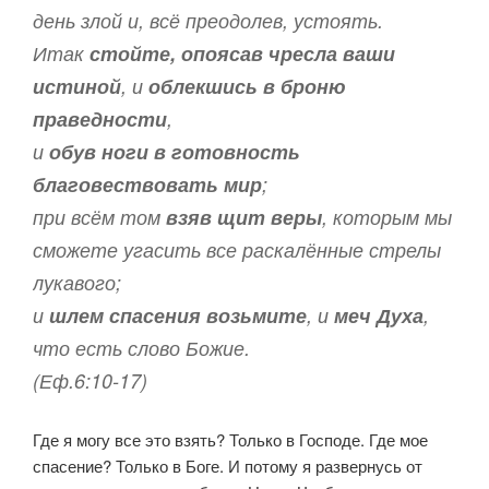
день злой и, всё преодолев, устоять.
Итак
стойте, опоясав чресла ваши
истиной
, и
облекшись в броню
праведности
,
и
обув ноги в готовность
благовествовать мир
;
при всём том
взяв щит веры
, которым мы
сможете угасить все раскалённые стрелы
лукавого;
и
шлем спасения возьмите
, и
меч Духа
,
что есть слово Божие.
(Еф.6:10-17)
Где я могу все это взять? Только в Господе. Где мое
спасение? Только в Боге. И потому я развернусь от