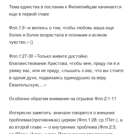
Тема единства в послании к Филиппийцам начинается
еще в первой главе
Флп.1:9 «и молюсь о том, чтобы любовь ваша еще
более и более возрастала в познании и всяком
чувстве,» ()
Флп.1:27-30 «Только живите достойно
благовествования Христова, чтобы мне, приду ли я и
увижу вас, или не приду, слышать о вас, что вы стоите
в одном духе, подвизаясь единодушно за веру
Евангельскую,…»
Особенно обратим внимание на отрывок Флп.2:1-11
Интересно заметить: вначале говорится о внешних
проблемах(противниках) церкви (Флп.1:28; ср.1Пет.), а
во второй главе — о внутренних проблема (Флп.2:3;
ср.2Пет.). И там, и там, Павел пишет про важность