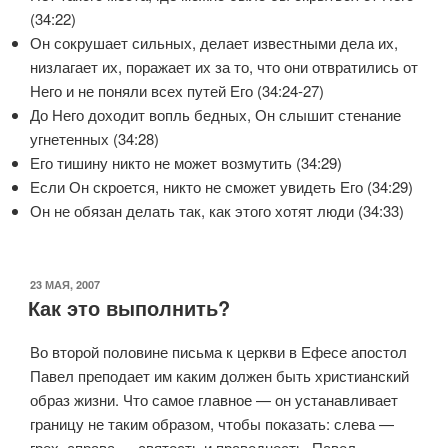
(34:22)
Он сокрушает сильных, делает известными дела их,
низлагает их, поражает их за то, что они отвратились от
Него и не поняли всех путей Его (34:24-27)
До Него доходит вопль бедных, Он слышит стенание
угнетенных (34:28)
Его тишину никто не может возмутить (34:29)
Если Он скроется, никто не сможет увидеть Его (34:29)
Он не обязан делать так, как этого хотят люди (34:33)
ОПУБЛИКОВАНО
23 МАЯ, 2007
Как это выполнить?
Во второй половине письма к церкви в Ефесе апостол
Павел преподает им каким должен быть христианский
образ жизни. Что самое главное — он устанавливает
границу не таким образом, чтобы показать: слева —
грех, справа — святость и праведность. Павел