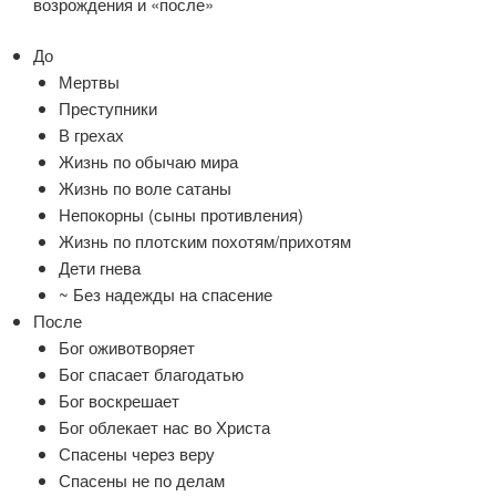
возрождения и «после»
До
Мертвы
Преступники
В грехах
Жизнь по обычаю мира
Жизнь по воле сатаны
Непокорны (сыны противления)
Жизнь по плотским похотям/прихотям
Дети гнева
~ Без надежды на спасение
После
Бог оживотворяет
Бог спасает благодатью
Бог воскрешает
Бог облекает нас во Христа
Спасены через веру
Спасены не по делам