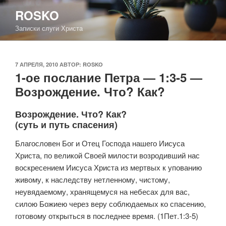
Перейти
ROSKO
к
Записки слуги Христа
содержимому
ОПУБЛИКОВАНО
7 АПРЕЛЯ, 2010
АВТОР:
ROSKO
1-ое послание Петра — 1:3-5 —
Возрождение. Что? Как?
Возрождение. Что? Как?
(суть и путь спасения)
Благословен Бог и Отец Господа нашего Иисуса
Христа, по великой Своей милости возродивший нас
воскресением Иисуса Христа из мертвых к упованию
живому, к наследству нетленному, чистому,
неувядаемому, хранящемуся на небесах для вас,
силою Божиею через веру соблюдаемых ко спасению,
готовому открыться в последнее время. (1Пет.1:3-5)