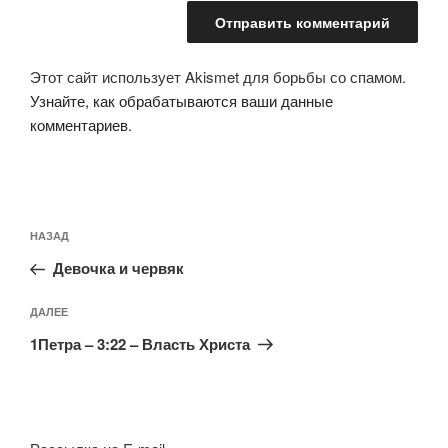
Этот сайт использует Akismet для борьбы со спамом.
Узнайте, как обрабатываются ваши данные
комментариев
.
Навигация
Предыдущая
НАЗАД
по
запись:
записям
Девочка и червяк
Следующая
ДАЛЕЕ
запись
1Петра – 3:22 – Власть Христа