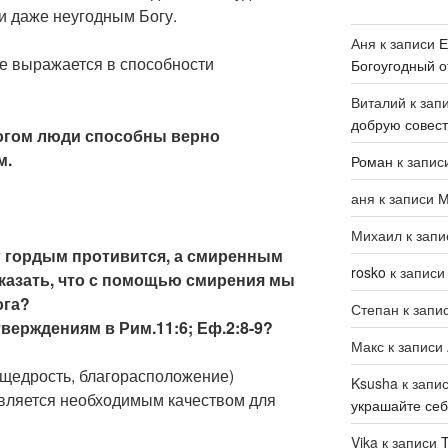
 даже неугодным Богу.
Аня
к записи
Е
е выражается в способности
Богоугодный о
Виталий
к зап
добрую совест
огом люди способны верно
м.
Роман
к запис
аня
к записи
М
Михаил
к зап
ог гордым противится, а смиренным
rosko
к запис
сказать, что с помощью смирения мы
ога?
Степан
к запи
тверждениям в Рим.11:6; Еф.2:8-9?
Макс
к записи
 (щедрость, благорасположение)
Ksusha
к запи
вляется необходимым качеством для
украшайте се
Vika
к записи
T