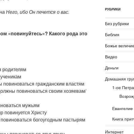
РУБРИКИ
а Него, ибо Он печется о вас.
Без рубрики
вом «повинуйтесь»? Какого рода это
Библия
Божье величи
Видео
Деньги
я родителям
 ученикам
Домашняя гру
ы повиноваться гражданским властям
1-ое Петра
 должны повиноваться своим хозяевам/
Возрож
иноваться мужьям
Евангелие
ир повинуется Христу
Книга прит
 повиноваться богоугодным пастырям
Интернет
жны повиноваться друг другу