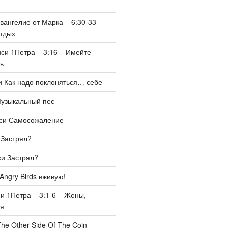
вангелие от Марка – 6:30-33 –
тдых
иси
1Петра – 3:16 – Имейте
ь
и
Как надо поклоняться… себе
узыкальный пес
иси
Самосожаление
и
Застрял?
си
Застрял?
Angry Birds вживую!
си
1Петра – 3:1-6 – Жены,
бя
he Other Side Of The Coin