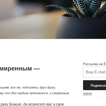
Рассылка на E
 Смиренным —
ырям; все же, подчиняясь друг другу,
му что Бог гордым противится, а смиренным
rss2email
руку Божию, да вознесет вас в свое