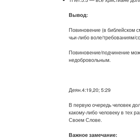
Вывод:
Повиновение (в библейском с
чьи-либо воле/требованиям/с
Повиновение/подчинение мож
недобровольным.
Деян.4:19,20; 5:29
В первую очередь человек дол
какому-либо человеку в тех р
Своем Слове.
Важное замечание: