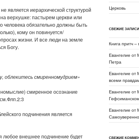
Церковь
не является иерархической структурой
на верхушке: пастырем церкви или
го человека обязательно должны быть
СВЕЖИЕ ЗАПИС
олько), кому он повинуется/
опросах жизни. И все люди на земле
Книга притч – 
ся Богу.
Евангелие от 
Петра
Евангелие от 
угу, облекитесь смиренномудрием»
всеми правда
номыслие) смиренное осознание
Евангелие от 
Гефсиманском
см.Флп.2:3
Евангелие от 
лейского подчинения является
Самоувереннос
я любое внешнее подчинение будет
СВЕЖИЕ КОММЕ