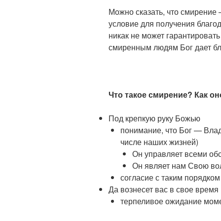
Можно сказать, что смирение 
условие для получения благо
никак не может гарантировать 
смиренным людям Бог дает бл
Что такое смирение? Как о
Под крепкую руку Божью
понимание, что Бог — Влад
числе наших жизней)
Он управляет всеми об
Он являет нам Свою во
согласие с таким порядко
Да вознесет вас в свое время
терпеливое ожидание мом