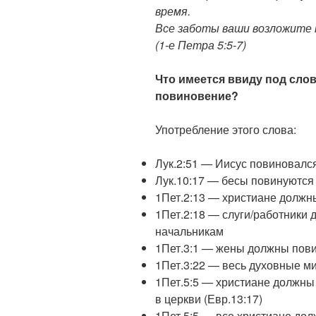
время.
Все заботы ваши возложите н
(1-е Петра 5:5-7)
Что имеется ввиду под сло
повиновение?
Употребление этого слова:
Лук.2:51 — Иисус повиновалс
Лук.10:17 — бесы повинуются
1Пет.2:13 — христиане должн
1Пет.2:18 — слуги/работники
начальникам
1Пет.3:1 — жены должны пов
1Пет.3:22 — весь духовные м
1Пет.5:5 — христиане должны
в церкви (Евр.13:17)
1Пет.5:5 — все христиане дол