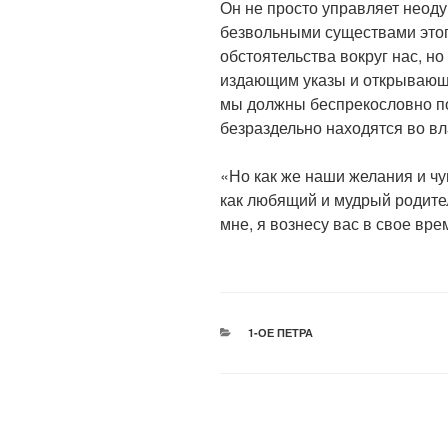
Он не просто управляет неод
безвольными существами этог
обстоятельства вокруг нас, н
издающим указы и открывающ
мы должны беспрекословно под
безраздельно находятся во вл
«Но как же наши желания и чу
как любящий и мудрый родитель
мне, я вознесу вас в свое вре
РУБРИКИ
1-ОЕ ПЕТРА