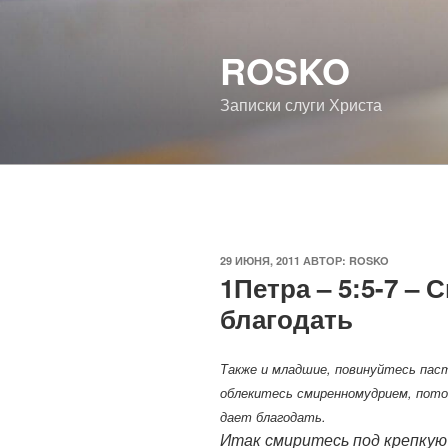
Перейти
к
ROSKO
содержимому
Записки слуги Христа
ОПУБЛИКОВАНО
29 ИЮНЯ, 2011
АВТОР:
ROSKO
1Петра – 5:5-7 –
благодать
Также и младшие, повинуйтесь паст
облекитесь смиренномудрием, пото
дает благодать.
Итак смиритесь под крепкую 