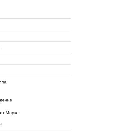
е
ппа
дение
 от Марка
ч