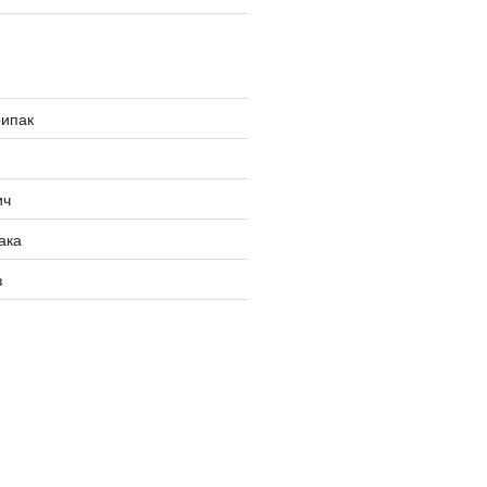
рипак
ич
ака
з