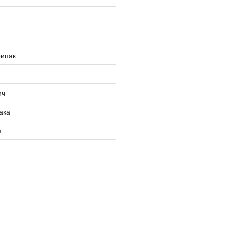
рипак
ич
ака
з