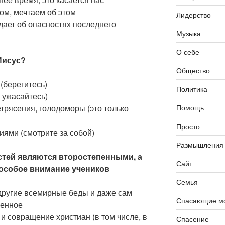
ом, мечтаем об этом
Лидерство
дает об опасностях последнего
Музыка
О себе
Иисус?
Общество
(берегитесь)
Политика
 ужасайтесь)
Помощь
рясения, голодоморы (это только
Просто
иями (смотрите за собой)
Размышления
стей являются второстепенными, а
Сайт
 особое внимание учеников
Семья
 другие всемирные беды и даже сам
Спасающие мо
пенное
и совращение христиан (в том числе, в
Спасение