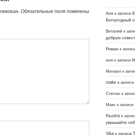
бликован.
Обязательные поля помечены
Аня
к записи
Е
Богоугодный о
Виталий
к зап
добрую совест
Роман
к запис
аня
к записи
М
Михаил
к зап
rosko
к запис
Степан
к запи
Макс
к записи
Ksusha
к запи
украшайте се
Vika
к записи
T