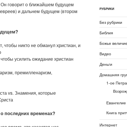
 Он говорит о ближайшем будущем
РУБРИКИ
 евреев) и дальнем будущем (втором
Без рубрики
будущем?
Библия
Божье величи
ет, чтобы никто не обманул христиан, и
ю
Видео
, чтобы усилить ожидание христиан
Деньги
наризм, премилленаризм,
Домашняя гру
1-ое Петра
Возрож
та vs. Знамения, которые
Христа
Евангелие
Книга прит
ь о последних временах?
Интернет
ее время, это касается нас