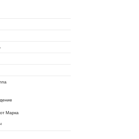
е
ппа
дение
 от Марка
ч