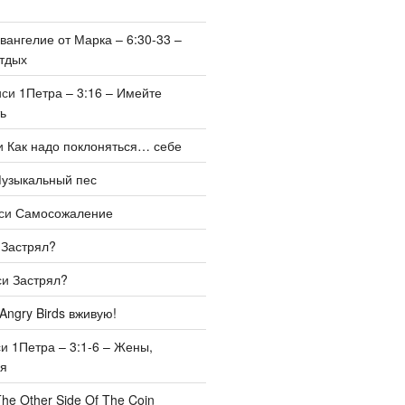
вангелие от Марка – 6:30-33 –
тдых
иси
1Петра – 3:16 – Имейте
ь
и
Как надо поклоняться… себе
узыкальный пес
иси
Самосожаление
и
Застрял?
си
Застрял?
Angry Birds вживую!
си
1Петра – 3:1-6 – Жены,
бя
he Other Side Of The Coin