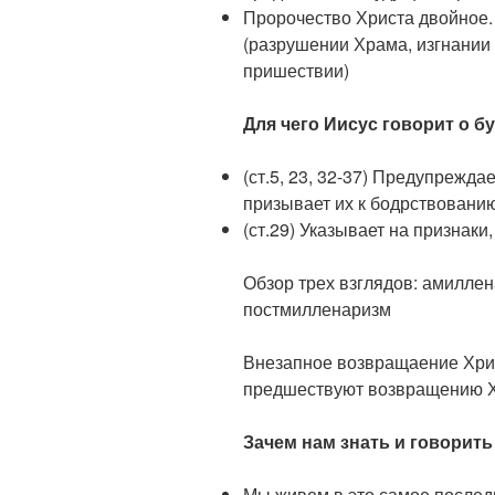
Пророчество Христа двойное.
(разрушении Храма, изгнании
пришествии)
Для чего Иисус говорит о 
(ст.5, 23, 32-37) Предупрежда
призывает их к бодрствовани
(ст.29) Указывает на признаки
Обзор трех взглядов: амилле
постмилленаризм
Внезапное возвращаение Хрис
предшествуют возвращению 
Зачем нам знать и говорит
Мы живем в это самое последн