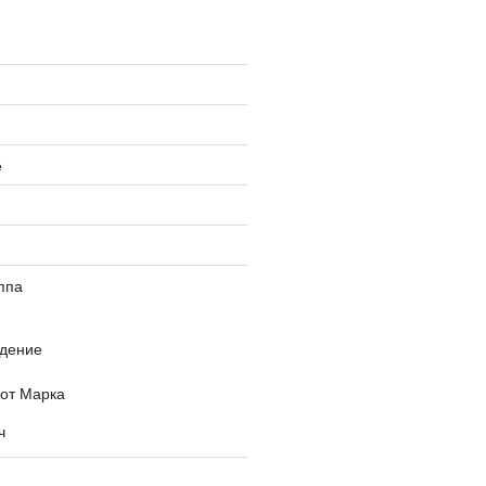
е
ппа
дение
 от Марка
ч