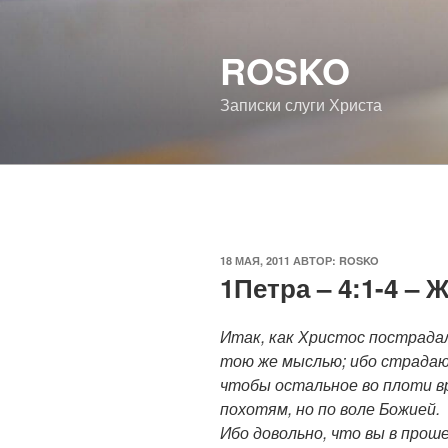
Перейти
к
ROSKO
содержимому
Записки слуги Христа
ОПУБЛИКОВАНО
18 МАЯ, 2011
АВТОР:
ROSKO
1Петра – 4:1-4 – 
Итак, как Христос пострадал
тою же мыслью; ибо страда
чтобы остальное во плоти в
похотям, но по воле Божией.
Ибо довольно, что вы в прош