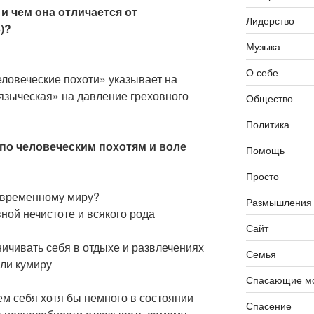
 и чем она отличается от
Лидерство
)?
Музыка
О себе
еловеческие похоти» указывает на
 языческая» на давление греховного
Общество
Политика
 по человеческим похотям и воле
Помощь
Просто
современному миру?
Размышления
ной нечистоте и всякого рода
Сайт
ичивать себя в отдыхе и развлечениях
Семья
или кумиру
Спасающие мо
 себя хотя бы немного в состоянии
Спасение