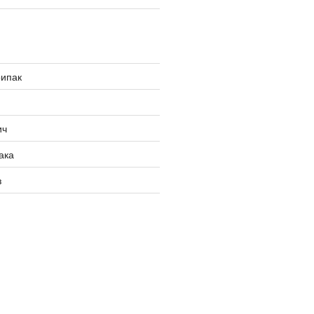
рипак
ич
ака
з