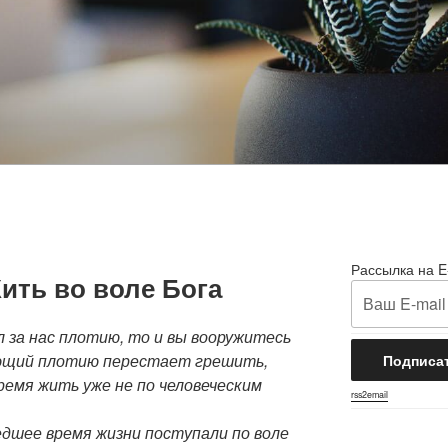
Рассылка на E
Жить во воле Бога
 за нас плотию, то и вы вооружитесь
ющий плотию перестает грешить,
ремя жить уже не по человеческим
rss2email
едшее время жизни поступали по воле