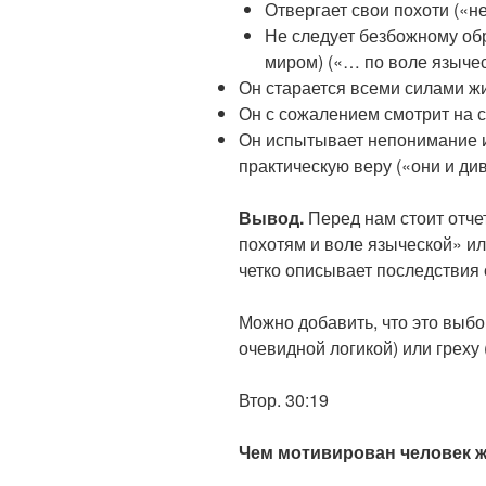
Отвергает свои похоти («н
Не следует безбожному об
миром) («… по воле языче
Он старается всеми силами жи
Он с сожалением смотрит на 
Он испытывает непонимание и
практическую веру («они и ди
Вывод.
Перед нам стоит отче
похотям и воле языческой» ил
четко описывает последствия 
Можно добавить, что это выбор
очевидной логикой) или греху 
Втор. 30:19
Чем мотивирован человек 