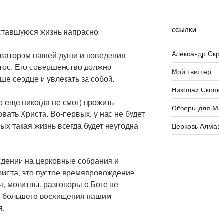
ставшуюся жизнь напрасно
ССЫЛКИ
Александр Ск
ватором нашей души и поведения
тос. Его совершенство должно
Мой твиттер
ше сердце и увлекать за собой.
Николай Скоп
о еще никогда не смог) прожить
Обзоры для М
вать Христа. Во-первых, у нас не будет
рых такая жизнь всегда будет неугодна
Церковь Алма
дении на церковные собрания и
иста, это пустое времяпровождение.
, молитвы, разговоры о Боге не
е большего восхищения нашим
я.