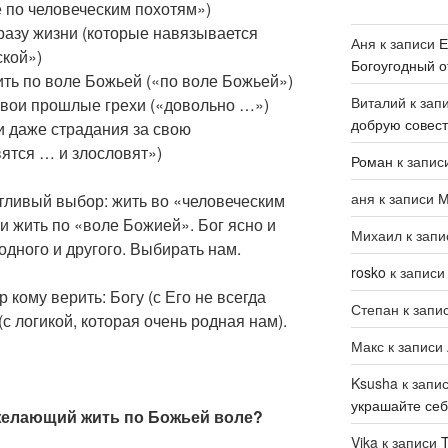
е по человеческим похотям»)
разу жизни (которые навязывается
Аня
к записи
Е
ской»)
Богоугодный о
ть по воле Божьей («по воле Божьей»)
Виталий
к зап
свои прошлые грехи («довольно …»)
добрую совест
 даже страдания за свою
вятся … и злословят»)
Роман
к запис
аня
к записи
М
тливый выбор: жить во «человеческим
и жить по «воле Божией». Бог ясно и
Михаил
к зап
одного и другого. Выбирать нам.
rosko
к запис
 кому верить: Богу (с Его не всегда
Степан
к запи
(с логикой, которая очень родная нам).
Макс
к записи
Ksusha
к запи
украшайте се
желающий жить по Божьей воле?
Vika
к записи
T