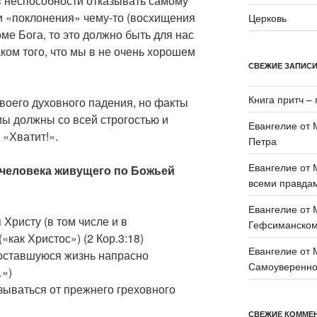
в неспособности отказывать самому
и «поклонения» чему-то (восхищения
Церковь
оме Бога, то это должно быть для нас
ом того, что мы в не очень хорошем
СВЕЖИЕ ЗАПИС
Книга притч – 
воего духовного падения, но факты
мы должны со всей строгостью и
Евангелие от 
 «Хватит!».
Петра
Евангелие от 
 человека живущего по Божьей
всеми правда
Евангелие от 
Христу (в том числе и в
Гефсиманском
как Христос») (2 Кор.3:18)
Евангелие от 
 оставшуюся жизнь напрасно
Самоувереннос
…»)
зываться от прежнего греховного
СВЕЖИЕ КОММЕ