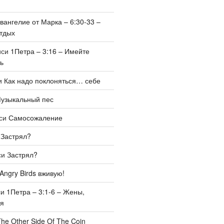
вангелие от Марка – 6:30-33 –
тдых
иси
1Петра – 3:16 – Имейте
ь
и
Как надо поклоняться… себе
узыкальный пес
иси
Самосожаление
и
Застрял?
си
Застрял?
Angry Birds вживую!
си
1Петра – 3:1-6 – Жены,
бя
he Other Side Of The Coin