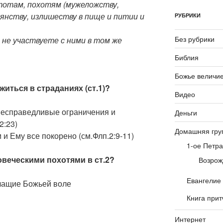
стотам, похотям (мужеложству,
янству, излишеству в пище и питии и
РУБРИКИ
Без рубрики
ы не участвуете с ними в том же
.
Библия
Божье величи
иться в страданиях (ст.1)?
Видео
несправедливые ограничения и
Деньги
2:23)
Домашняя гру
и Ему все покорено (см.Флп.2:9-11)
1-ое Петра
овеческими похотями в ст.2?
Возрож
Евангелие
чащие Божьей воле
Книга прит
Интернет