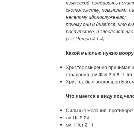
языческой, предаваясь нечи
скотоложству, помыслам), пь
нелепому идолослужению;
почему они и дивятся, что в
распутстве, и злословят вас
(1-е Петра 4:1-4)
Какой мыслью нужно вооруж
Христос смиренно принимал 
страдания (см.Флп.2:5-8; 1Пет.
Христос был воскрешен Богом 
Что имеется в виду под чел
Сильные желания, противоре
см.Пс.9:24
см.1Пет.2:11