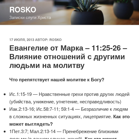
Перейти
ROSKO
к
Записки слуги Христа
содержимому
ОПУБЛИКОВАНО
17 ИЮЛЯ, 2013
АВТОР:
ROSKO
Евангелие от Марка – 11:25-26 –
Влияние отношений с другими
людьми на молитву
Что препятствует нашей молитве к Богу?
Ис.1:15-19 — Нравственные грехи против других людей
(убийства, унижение, угнетение, несправедливость)
Иак.2:13-16; Ис.58:7-11; 59:1-4 — Безразличие к людям
в сложных жизненных ситуациях, лицеприятие.
Как это
может выглядеть?
1Пет.3:7; Мал.2:13-14 — Пренебрежение близкими
людьми (в данном случае, женой).
Как это может