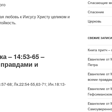
Спасающие мо
ого
Спасение
ая любовь к Иисусу Христу целиком и
Церковь
ойкость.
СВЕЖИЕ ЗАПИС
Книга притч – 
а – 14:53-65 –
Евангелие от 
 правдами и
Петра
Евангелие от 
всеми правда
57-68; Лк.22:54-55,63-71; Ин.18:13-
Евангелие от 
Гефсиманском
Евангелие от 
Самоувереннос