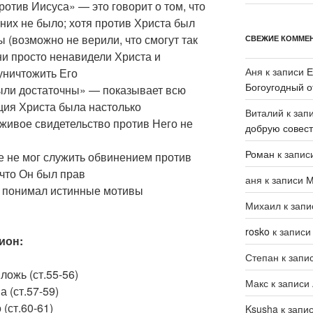
ротив Иисуса» — это говорит о том, что
них не было; хотя против Христа был
ы (возможно не верили, что смогут так
СВЕЖИЕ КОММЕ
ни просто ненавидели Христа и
Аня
к записи
Е
уничтожить Его
Богоугодный о
были достаточны» — показывает всю
ция Христа была настолько
Виталий
к зап
лживое свидетельство против Него не
добрую совест
Роман
к запис
е не мог служить обвинением против
 что Он был прав
аня
к записи
М
) понимал истинные мотивы
Михаил
к зап
rosko
к запис
ион:
Степан
к запи
ложь (ст.55-56)
Макс
к записи
 (ст.57-59)
(ст.60-61)
Ksusha
к запи