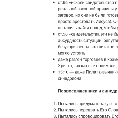
ст.55 «искали свидетельства п
реальной законной причины у 
заговор, но они не были готов
просто арестовать Иисуса). О
пытались найти повод, чтобы 
ст.56 «свидетельства эти не 
абсурдность ситуации; репута
безукоризненна, что никакое 
могло устоять
даже разгон торговцев в храм
Христа, так как все понимали,
15:10 — даже Пилат (язычник
синедриона
Первосвященники и синедр
Пытались придумать какую-то 
Пытались переврать Его Слова
Пытались спровоцировать Его 