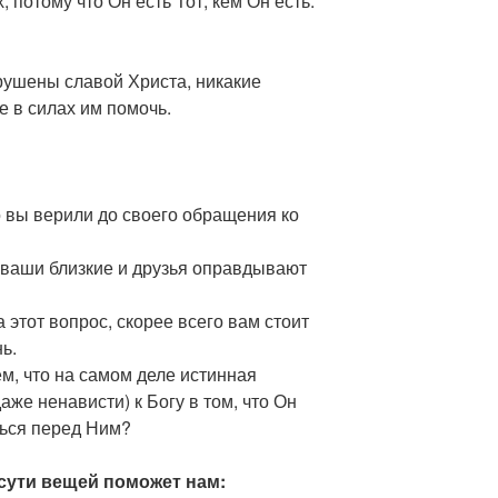
 потому что Он есть Тот, кем Он есть.
крушены славой Христа, никакие
е в силах им помочь.
о вы верили до своего обращения ко
 ваши близкие и друзья оправдывают
 этот вопрос, скорее всего вам стоит
ь.
ем, что на самом деле истинная
же ненависти) к Богу в том, что Он
ться перед Ним?
сути вещей поможет нам: