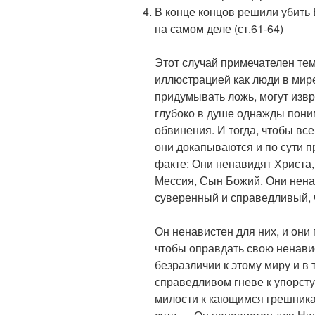
В конце концов решили убить Е
на самом деле (ст.61-64)
Этот случай примечателен тем
иллюстрацией как люди в мире
придумывать ложь, могут извр
глубоко в душе однажды поним
обвинения. И тогда, чтобы все
они докапываются и по сути п
факте: Они ненавидят Христа,
Мессия, Сын Божий. Они ненав
суверенный и справедливый,
Он ненавистен для них, и они
чтобы оправдать свою ненавис
безразличии к этому миру и в
справедливом гневе к упорст
милости к кающимся грешника