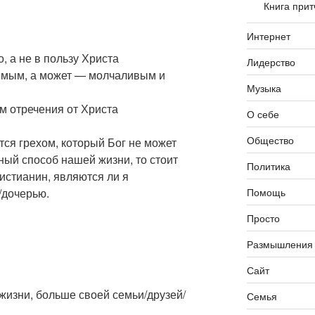
Книга прит
Интернет
о, а не в пользу Христа
Лидерство
имым, а может — молчаливым и
Музыка
м отречения от Христа
О себе
Общество
ся грехом, который Бог не может
рный способ нашей жизни, то стоит
Политика
истианин, являются ли я
Помощь
/дочерью.
Просто
Размышления
Сайт
жизни, больше своей семьи/друзей/
Семья