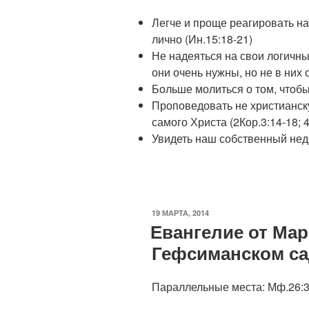
Легче и проще реагировать н
лично (Ин.15:18-21)
Не надеяться на свои логичны
они очень нужны, но не в них 
Больше молиться о том, чтобы
Проповедовать не христианску
самого Христа (2Кор.3:14-18; 4
Увидеть наш собственный нед
ОПУБЛИКОВАНО
19 МАРТА, 2014
Евангелие от Марк
Гефсиманском са
Параллельные места: Мф.26:36