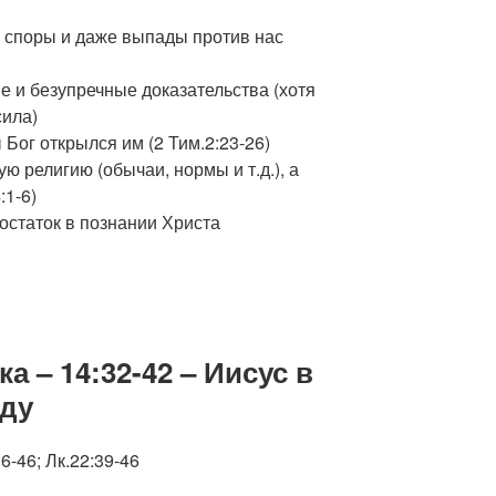
а споры и даже выпады против нас
е и безупречные доказательства (хотя
сила)
 Бог открылся им (2 Тим.2:23-26)
ю религию (обычаи, нормы и т.д.), а
:1-6)
остаток в познании Христа
а – 14:32-42 – Иисус в
ду
-46; Лк.22:39-46