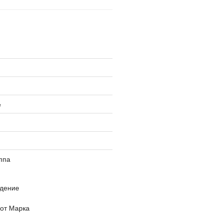
е
ппа
дение
 от Марка