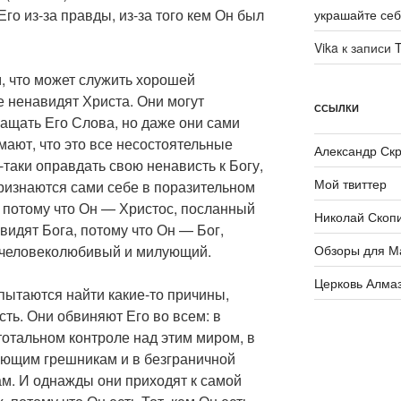
го из-за правды, из-за того кем Он был
украшайте се
Vika
к записи
T
, что может служить хорошей
 ненавидят Христа. Они могут
ССЫЛКИ
ащать Его Слова, но даже они сами
ают, что это все несостоятельные
Александр Ск
-таки оправдать свою ненависть к Богу,
Мой твиттер
ризнаются сами себе в поразительном
 потому что Он — Христос, посланный
Николай Скоп
идят Бога, потому что Он — Бог,
Обзоры для М
 человеколюбивый и милующий.
Церковь Алма
 пытаются найти какие-то причины,
ть. Они обвиняют Его во всем: в
 тотальном контроле над этим миром, в
ующим грешникам и в безграничной
м. И однажды они приходят к самой