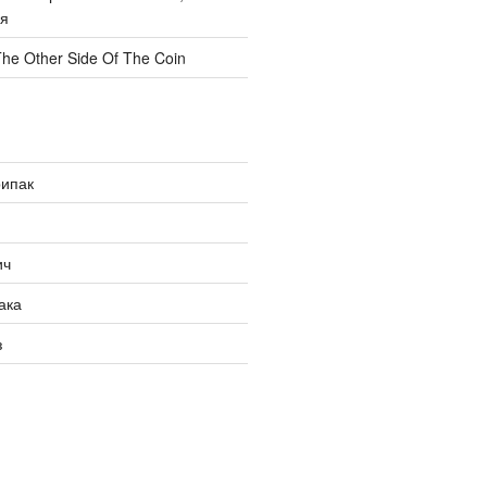
бя
he Other Side Of The Coin
рипак
ич
ака
з