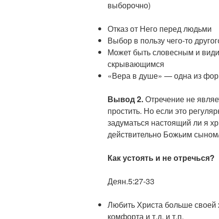
выборочно)
Отказ от Него перед людьми
Выбор в пользу чего-то другог
Может быть словесным и вид
скрывающимся
«Вера в душе» — одна из фор
Вывод 2.
Отречение не являет
простить. Но если это регуля
задуматься настоящий ли я хр
действительно Божьим сыном
Как устоять и не отречься?
Деян.5:27-33
Любить Христа больше своей 
комфорта и т.д. и т.п.