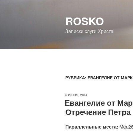
Перейти
к
ROSKO
содержимому
Записки слуги Христа
РУБРИКА:
ЕВАНГЕЛИЕ ОТ МАРК
ОПУБЛИКОВАНО
6 ИЮНЯ, 2014
Евангелие от Марк
Отречение Петра
Параллельные места:
Мф.26: