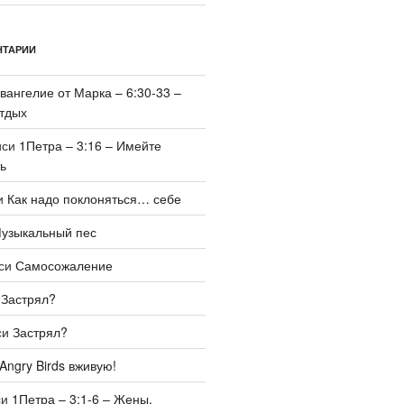
НТАРИИ
вангелие от Марка – 6:30-33 –
тдых
иси
1Петра – 3:16 – Имейте
ь
и
Как надо поклоняться… себе
узыкальный пес
иси
Самосожаление
и
Застрял?
си
Застрял?
Angry Birds вживую!
си
1Петра – 3:1-6 – Жены,