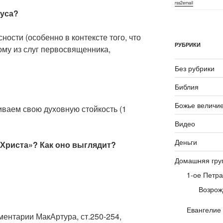
rss2email
суса?
ости (особенно в контексте того, что
РУБРИКИ
ному из слуг первосвященника,
Без рубрики
Библия
Божье величи
ваем свою духовную стойкость (1
Видео
Деньги
 Христа»? Как оно выглядит?
Домашняя гру
1-ое Петра
Возрож
Евангелие
ментарии МакАртура, ст.250-254,